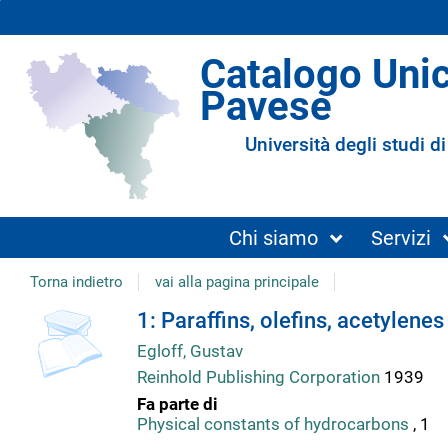
Catalogo Uni
Pavese
Università degli studi di
Chi siamo
Servizi
Torna indietro
vai alla pagina principale
copertina
Dettaglio
1: Paraffins, olefins, acetylene
Egloff, Gustav
del
Reinhold Publishing Corporation
1939
Fa parte di
documento
Physical constants of hydrocarbons
, 1