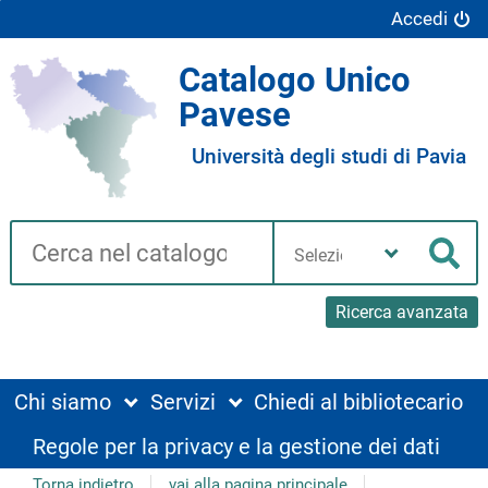
Accedi
Catalogo Unico
Pavese
Università degli studi di Pavia
Cerca su "Catalogo"
Seleziona
la
Cer
tua
biblioteca
Ricerca avanzata
Chi siamo
Servizi
Chiedi al bibliotecario
Regole per la privacy e la gestione dei dati
Torna indietro
vai alla pagina principale