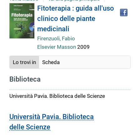
Tro
Dettaglio
Fitoterapia : guida all'uso
il
clinico delle piante
doc
del
in
medicinali
altr
riso
Firenzuoli, Fabio
documento
Elsevier Masson
2009
Lo trovi in
Scheda
Biblioteca
Università Pavia. Biblioteca delle Scienze
Università Pavia. Biblioteca
delle Scienze