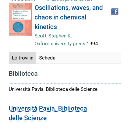
Tro
Dettaglio
Oscillations, waves, and
il
chaos in chemical
doc
del
in
kinetics
altr
riso
Scott, Stephen K.
documento
Oxford university press
1994
Lo trovi in
Scheda
Biblioteca
Università Pavia. Biblioteca delle Scienze
Università Pavia. Biblioteca
delle Scienze