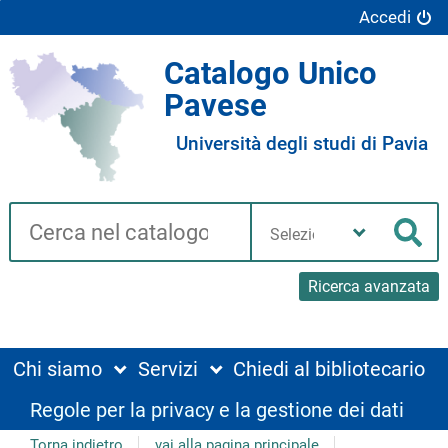
Accedi
Catalogo Unico
Pavese
Università degli studi di Pavia
Cerca su "Catalogo"
Seleziona
la
Cer
tua
biblioteca
Ricerca avanzata
Chi siamo
Servizi
Chiedi al bibliotecario
Regole per la privacy e la gestione dei dati
Torna indietro
vai alla pagina principale