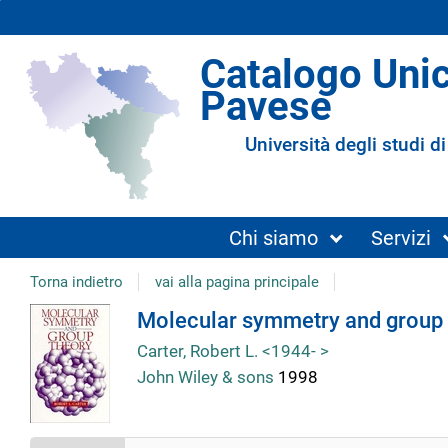
Catalogo Uni
Pavese
Università degli studi di
Chi siamo
Servizi
Torna indietro
vai alla pagina principale
Dettaglio
Molecular symmetry and group 
Carter, Robert L. <1944- >
del
John Wiley & sons
1998
documento