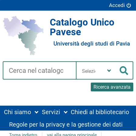
Accedi
Catalogo Unico
Pavese
Università degli studi di Pavia
Cerca su "Catalogo"
Seleziona
la
Cer
tua
biblioteca
Ricerca avanzata
Chi siamo
Servizi
Chiedi al bibliotecario
Regole per la privacy e la gestione dei dati
Torna indietro
vai alla pagina principale