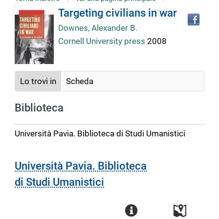
Tro
Dettaglio
Targeting civilians in war
il
Downes, Alexander B.
doc
del
in
Cornell University press
2008
altr
riso
documento
Lo trovi in
Scheda
Biblioteca
Università Pavia. Biblioteca di Studi Umanistici
Università Pavia. Biblioteca
di Studi Umanistici