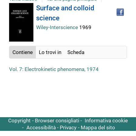
Tro
Dettaglio
Surface and colloid
il
science
doc
del
in
Wiley-Interscience
1969
altr
riso
documento
Contiene
Lo trovi in
Scheda
Vol. 7: Electrokinetic phenomena, 1974
Copyright
Browser consigliati
Informativa cookie
Accessibilità
Privacy
Mappa del sito