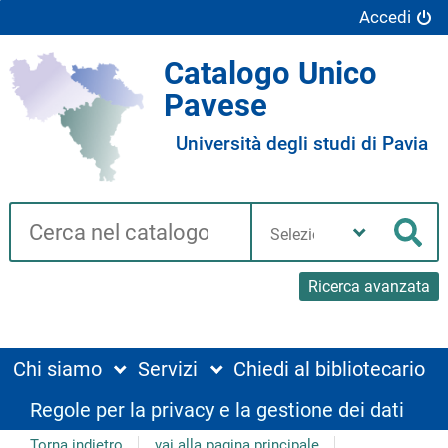
Accedi
Catalogo Unico
Pavese
Università degli studi di Pavia
Cerca su "Catalogo"
Seleziona
la
Cer
tua
biblioteca
Ricerca avanzata
Chi siamo
Servizi
Chiedi al bibliotecario
Regole per la privacy e la gestione dei dati
Torna indietro
vai alla pagina principale