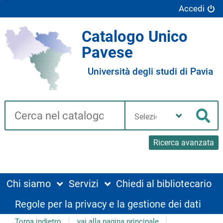
Accedi
Catalogo Unico
Pavese
Università degli studi di Pavia
Cerca su "Catalogo"
Seleziona
la
Cer
tua
biblioteca
Ricerca avanzata
Chi siamo
Servizi
Chiedi al bibliotecario
Regole per la privacy e la gestione dei dati
Torna indietro
vai alla pagina principale