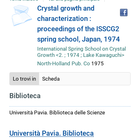
Tro
Dettaglio
Crystal growth and
il
characterization :
doc
del
in
proceedings of the ISSCG2
altr
riso
spring school, Japan, 1974
documento
International Spring School on Crystal
Growth <2. ; 1974 ; Lake Kawaguchi>
North-Holland Pub. Co
1975
Lo trovi in
Scheda
Biblioteca
Università Pavia. Biblioteca delle Scienze
Università Pavia. Biblioteca