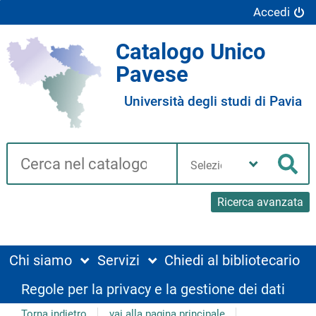
Accedi
Catalogo Unico
Pavese
Università degli studi di Pavia
Cerca su "Catalogo"
Seleziona
la
Cer
tua
biblioteca
Ricerca avanzata
Chi siamo
Servizi
Chiedi al bibliotecario
Regole per la privacy e la gestione dei dati
Torna indietro
vai alla pagina principale