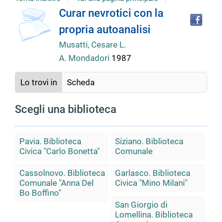
Tro
Dettaglio
Curar nevrotici con la
il
propria autoanalisi
doc
del
in
Musatti, Cesare L.
altr
A. Mondadori
1987
riso
documento
Lo trovi in
Scheda
Scegli una biblioteca
Pavia. Biblioteca
Siziano. Biblioteca
Civica "Carlo Bonetta"
Comunale
Cassolnovo. Biblioteca
Garlasco. Biblioteca
Comunale "Anna Del
Civica "Mino Milani"
Bo Boffino"
San Giorgio di
Lomellina. Biblioteca