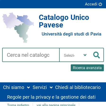
Accedi
Catalogo Unico
Pavese
Università degli studi di Pavia
Cerca su "Catalogo"
Seleziona
la
Cer
tua
biblioteca
Ricerca avanzata
Chi siamo
Servizi
Chiedi al bibliotecario
Regole per la privacy e la gestione dei dati
Torna indietro
vai alla pagina principale