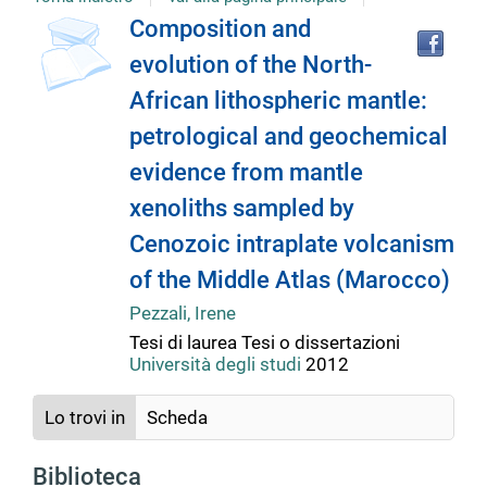
copertina
Tro
Dettaglio
Composition and
il
evolution of the North-
doc
del
in
African lithospheric mantle:
altr
riso
petrological and geochemical
documento
evidence from mantle
xenoliths sampled by
Cenozoic intraplate volcanism
of the Middle Atlas (Marocco)
Pezzali, Irene
Tesi di laurea
Tesi o dissertazioni
Università degli studi
2012
Lo trovi in
Scheda
Biblioteca