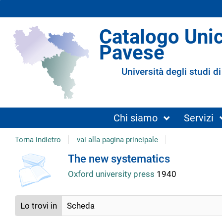
Catalogo Uni
Pavese
Università degli studi di
Chi siamo
Servizi
Torna indietro
vai alla pagina principale
copertina
Dettaglio
The new systematics
Oxford university press
1940
del
Lo trovi in
Scheda
documento