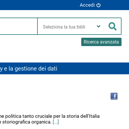
Accedi
Seleziona
la
Cerca
tua
biblioteca
Ricerca avanzata
y e la gestione dei dati
Tro
il
doc
in
altr
olitica tanto cruciale per la storia dell'Italia
riso
e storiografica organica.
[...]