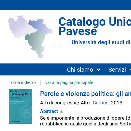
Catalogo Uni
Pavese
Università degli studi di
Chi siamo
Servizi
Torna indietro
vai alla pagina principale
Dettaglio
Parole e violenza politica: gli 
Atti di congressi / Altro
Carocci
2013
del
Abstract
Se è imponente la produzione di opere (di m
documento
repubblicana quale quella degli anni Sett