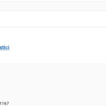
stici
01167