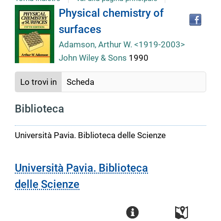
Tro
Dettaglio
Physical chemistry of
il
surfaces
doc
del
in
Adamson, Arthur W. <1919-2003>
altr
John Wiley & Sons
1990
riso
documento
Lo trovi in
Scheda
Biblioteca
Università Pavia. Biblioteca delle Scienze
Università Pavia. Biblioteca
delle Scienze