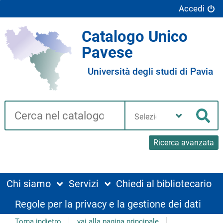
Accedi
Catalogo Unico
Pavese
Università degli studi di Pavia
Cerca su "Catalogo"
Seleziona
la
Cer
tua
biblioteca
Ricerca avanzata
Chi siamo
Servizi
Chiedi al bibliotecario
Regole per la privacy e la gestione dei dati
Torna indietro
vai alla pagina principale