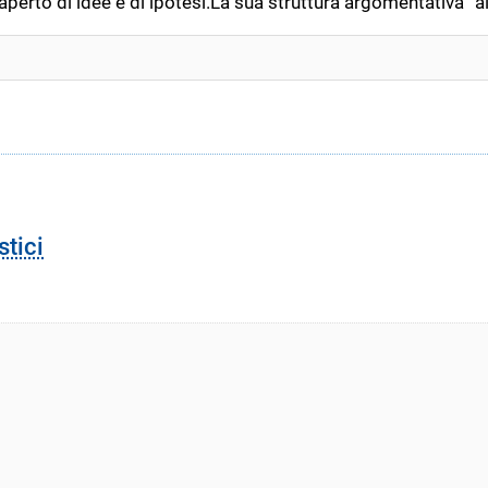
perto di idee e di ipotesi.La sua struttura argomentativa “all
stici