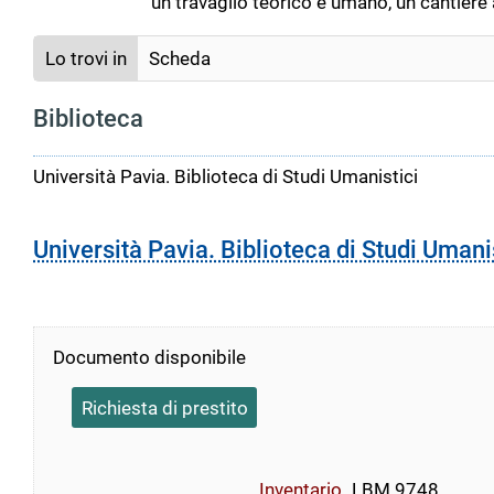
un travaglio teorico e umano, un cantiere a
Lo trovi in
Scheda
Biblioteca
Università Pavia. Biblioteca di Studi Umanistici
Università Pavia. Biblioteca di Studi Umani
Documento disponibile
Richiesta di prestito
Inventario
LBM 9748