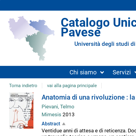
Catalogo Uni
Pavese
Università degli studi di
Chi siamo
Servizi
Torna indietro
vai alla pagina principale
Dettaglio
Anatomia di una rivoluzione : la
Pievani, Telmo
del
Mimesis
2013
Abstract
documento
Ventidue anni di attesa e di reticenza. Do