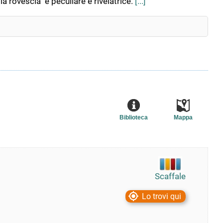
a rovescia" è peculiare e rivelatrice.
[...]
Biblioteca
Mappa
Scaffale
Lo trovi qui