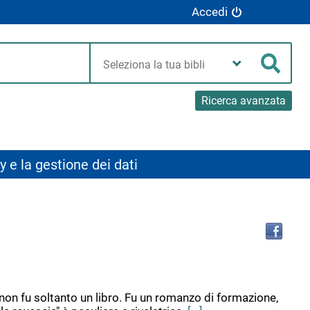
Accedi
Seleziona
la
Cerca
tua
biblioteca
Ricerca avanzata
y e la gestione dei dati
Tro
il
doc
in
altr
riso
n non fu soltanto un libro. Fu un romanzo di formazione,