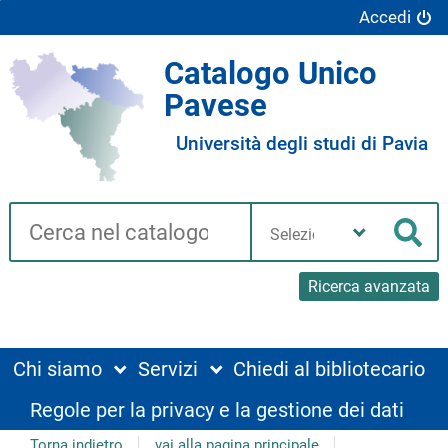
Accedi
Catalogo Unico
Pavese
Università degli studi di Pavia
Cerca su "Catalogo"
Seleziona
la
Cer
tua
biblioteca
Ricerca avanzata
Chi siamo
Servizi
Chiedi al bibliotecario
Regole per la privacy e la gestione dei dati
Torna indietro
vai alla pagina principale