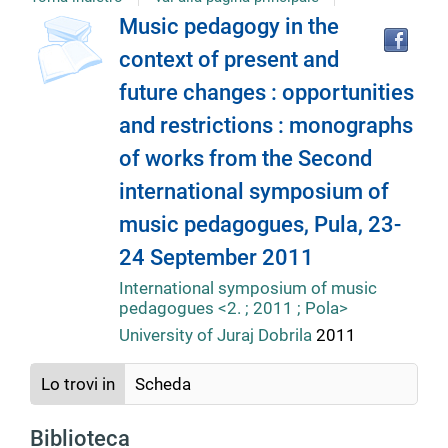
Tro
Dettaglio
Music pedagogy in the
il
context of present and
doc
del
in
future changes : opportunities
altr
riso
and restrictions : monographs
documento
of works from the Second
international symposium of
music pedagogues, Pula, 23-
24 September 2011
International symposium of music
pedagogues <2. ; 2011 ; Pola>
University of Juraj Dobrila
2011
Lo trovi in
Scheda
Biblioteca