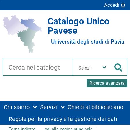
Accedi
Catalogo Unico
Pavese
Università degli studi di Pavia
Cerca su "Catalogo"
Seleziona
la
Cer
tua
biblioteca
Ricerca avanzata
Chi siamo
Servizi
Chiedi al bibliotecario
Regole per la privacy e la gestione dei dati
Torna indietro
vai alla pagina principale