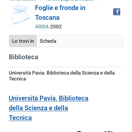
Tro
Dettaglio
Foglie e fronde in
il
Toscana
doc
del
in
ARSIA
2002
altr
riso
documento
Lo trovi in
Scheda
Biblioteca
Università Pavia. Biblioteca della Scienza e della
Tecnica
Università Pavia. Biblioteca
della Scienza e della
Tecnica