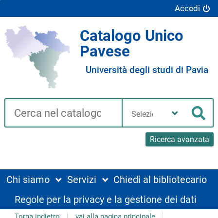
Accedi
Catalogo Unico
Pavese
Università degli studi di Pavia
Cerca su "Catalogo"
Seleziona
la
Cer
tua
biblioteca
Ricerca avanzata
Chi siamo
Servizi
Chiedi al bibliotecario
Regole per la privacy e la gestione dei dati
Torna indietro
vai alla pagina principale