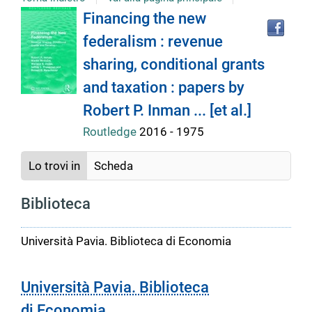
Tro
Dettaglio
Financing the new
il
federalism : revenue
doc
del
in
sharing, conditional grants
altr
riso
and taxation : papers by
documento
Robert P. Inman ... [et al.]
Routledge
2016 - 1975
Lo trovi in
Scheda
Biblioteca
Università Pavia. Biblioteca di Economia
Università Pavia. Biblioteca
di Economia