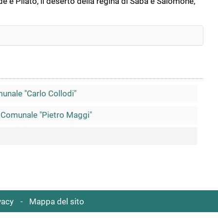
rode e Pilato, il deserto della regina di Saba e Salomone,
unale "Carlo Collodi"
a Comunale "Pietro Maggi"
vacy
Mappa del sito