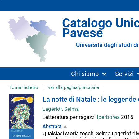
Catalogo Uni
Pavese
Università degli studi di
Chi siamo
Servizi
Torna indietro
vai alla pagina principale
Dettaglio
La notte di Natale : le leggende
Lagerlöf, Selma
del
Letteratura per ragazzi
Iperborea
2015
Abstract
documento
Qualsiasi storia tocchi Selma Lagerlöf div