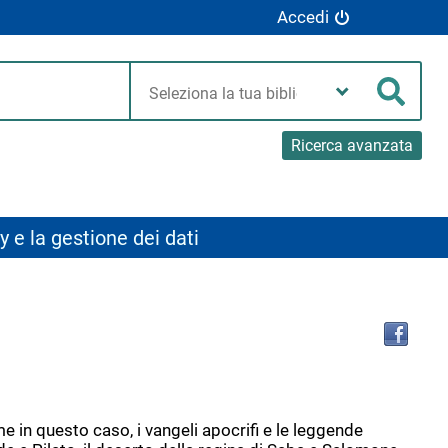
Accedi
Seleziona
la
Cerca
tua
biblioteca
Ricerca avanzata
y e la gestione dei dati
Tro
il
doc
in
altr
riso
e in questo caso, i vangeli apocrifi e le leggende