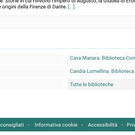
nte. Storie in cui rivivono l'impero di Augusto, la Giudea di E
origini della Firenze di Dante.
[...]
Cava Manara. Biblioteca Com
Candia Lomellina. Bibliotec
Tutte le biblioteche
consigliati
Informativa cookie
Accessibilità
Pri