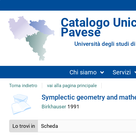
Catalogo Uni
Pavese
Università degli studi di
Chi siamo
Servizi
Torna indietro
vai alla pagina principale
Dettaglio
Symplectic geometry and mathem
Birkhauser
1991
del
Lo trovi in
Scheda
documento