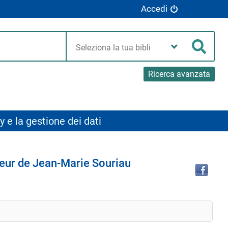
Accedi
Seleziona
la
Cerca
tua
biblioteca
Ricerca avanzata
y e la gestione dei dati
Tro
neur de Jean-Marie Souriau
il
doc
in
altr
riso