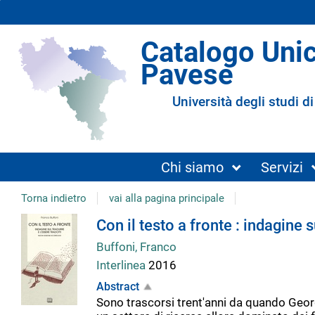
Catalogo Uni
Pavese
Università degli studi di
Chi siamo
Servizi
Torna indietro
vai alla pagina principale
Dettaglio
Con il testo a fronte : indagine s
Buffoni, Franco
del
Interlinea
2016
Abstract
documento
Sono trascorsi trent'anni da quando Georg