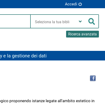
Accedi
Seleziona
la
Cerca
tua
biblioteca
Ricerca avanzata
y e la gestione dei dati
Tro
il
doc
in
altr
riso
ogico proponendo istanze legate all'ambito estetico in