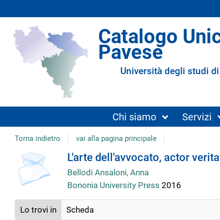
Catalogo Uni
Pavese
Università degli studi di
Chi siamo
Servizi
Torna indietro
vai alla pagina principale
Dettaglio
L'arte dell'avvocato, actor verit
Bellodi Ansaloni, Anna
del
Bononia University Press
2016
documento
Lo trovi in
Scheda