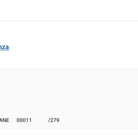
nza
E      00011             /279