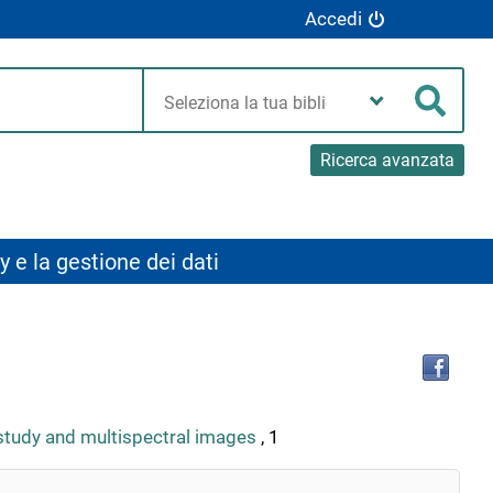
Accedi
Seleziona
la
Cerca
tua
biblioteca
Ricerca avanzata
y e la gestione dei dati
Tro
il
doc
in
altr
 study and multispectral images
, 1
riso