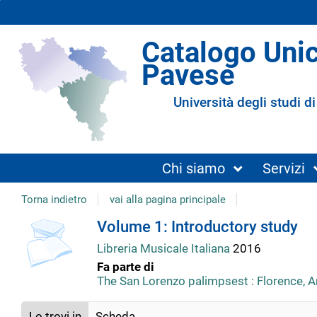
Catalogo Uni
Pavese
Università degli studi di
Chi siamo
Servizi
Torna indietro
vai alla pagina principale
copertina
Dettaglio
Volume 1: Introductory study
Libreria Musicale Italiana
2016
del
Fa parte di
The San Lorenzo palimpsest : Florence, A
documento
Lo trovi in
Scheda