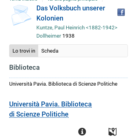
copertina
Tro
Dettaglio
Das Volksbuch unserer
il
Kolonien
doc
del
in
Kuntze, Paul Heinrich <1882-1942>
altr
Dollheimer
1938
riso
documento
Lo trovi in
Scheda
Biblioteca
Università Pavia. Biblioteca di Scienze Politiche
Università Pavia. Biblioteca
di Scienze Politiche