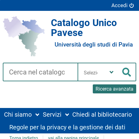
Accedi
Catalogo Unico
Pavese
Università degli studi di Pavia
Cerca su "Catalogo"
Seleziona
la
Cer
tua
biblioteca
Ricerca avanzata
Chi siamo
Servizi
Chiedi al bibliotecario
Regole per la privacy e la gestione dei dati
Torna indietro
vai alla pagina principale