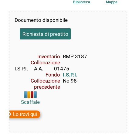
Biblioteca
Mappa
Documento disponibile
Richiesta di prestito
Inventario
RMP 3187
Collocazione
I.S.P.I.     A.A.         01475
Fondo
I.S.P.I.
Collocazione
No 98
precedente
Scaffale
Lo trovi qui