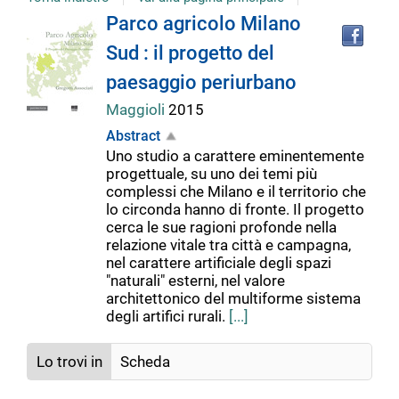
Tro
Dettaglio
Parco agricolo Milano
il
Sud : il progetto del
doc
del
in
paesaggio periurbano
altr
riso
Maggioli
2015
documento
Abstract
Uno studio a carattere eminentemente
progettuale, su uno dei temi più
complessi che Milano e il territorio che
lo circonda hanno di fronte. Il progetto
cerca le sue ragioni profonde nella
relazione vitale tra città e campagna,
nel carattere artificiale degli spazi
"naturali" esterni, nel valore
architettonico del multiforme sistema
degli artifici rurali.
[...]
Lo trovi in
Scheda