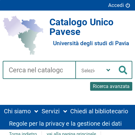
Accedi
Catalogo Unico
Pavese
Università degli studi di Pavia
Cerca su "Catalogo"
Seleziona
la
Cer
tua
biblioteca
Ricerca avanzata
Chi siamo
Servizi
Chiedi al bibliotecario
Regole per la privacy e la gestione dei dati
Torna indietro
vai alla pagina principale