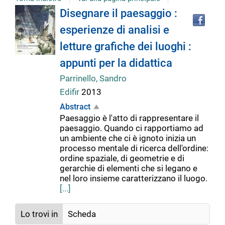
Tro
Dettaglio
Disegnare il paesaggio :
il
esperienze di analisi e
doc
del
in
letture grafiche dei luoghi :
altr
riso
appunti per la didattica
documento
Parrinello, Sandro
Edifir
2013
Abstract
Paesaggio è l'atto di rappresentare il
paesaggio. Quando ci rapportiamo ad
un ambiente che ci è ignoto inizia un
processo mentale di ricerca dell'ordine:
ordine spaziale, di geometrie e di
gerarchie di elementi che si legano e
nel loro insieme caratterizzano il luogo.
[...]
Lo trovi in
Scheda