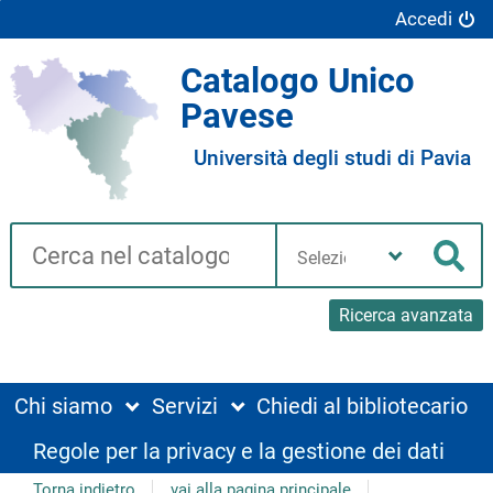
Accedi
Catalogo Unico
Pavese
Università degli studi di Pavia
Cerca su "Catalogo"
Seleziona
la
Cer
tua
biblioteca
Ricerca avanzata
Chi siamo
Servizi
Chiedi al bibliotecario
Regole per la privacy e la gestione dei dati
Torna indietro
vai alla pagina principale