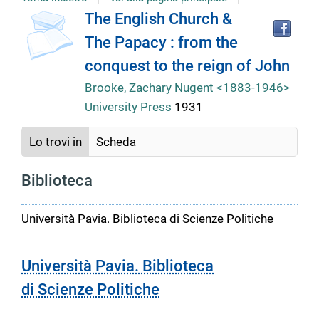
copertina
Tro
Dettaglio
The English Church &
il
The Papacy : from the
doc
del
in
conquest to the reign of John
altr
riso
Brooke, Zachary Nugent <1883-1946>
documento
University Press
1931
Lo trovi in
Scheda
Biblioteca
Università Pavia. Biblioteca di Scienze Politiche
Università Pavia. Biblioteca
di Scienze Politiche