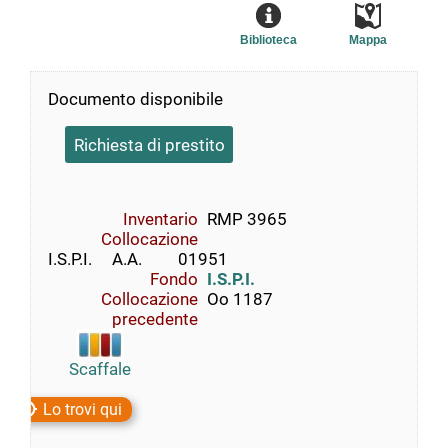
Biblioteca
Mappa
Documento disponibile
Richiesta di prestito
Inventario
RMP 3965
Collocazione
I.S.P.I.     A.A.         01951
Fondo
I.S.P.I.
Collocazione
Oo 1187
precedente
Scaffale
Lo trovi qui