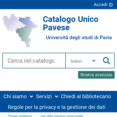
Accedi
Catalogo Unico
Pavese
Università degli studi di Pavia
Cerca su "Catalogo"
Seleziona
la
Cer
tua
biblioteca
Ricerca avanzata
Chi siamo
Servizi
Chiedi al bibliotecario
Regole per la privacy e la gestione dei dati
Torna indietro
vai alla pagina principale