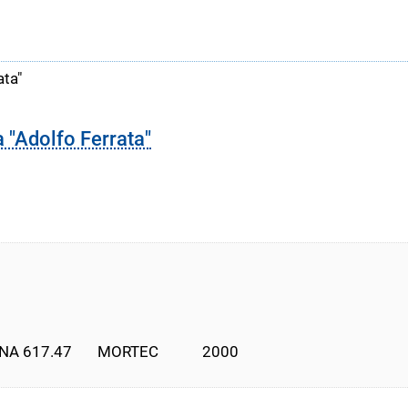
ata"
a "Adolfo Ferrata"
17.47       MORTEC            2000