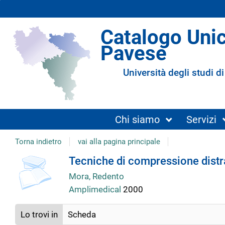
Catalogo Uni
Pavese
Università degli studi di
Chi siamo
Servizi
Torna indietro
vai alla pagina principale
copertina
Dettaglio
Tecniche di compressione distraz
Mora, Redento
del
Amplimedical
2000
documento
Lo trovi in
Scheda