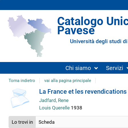
Catalogo Uni
Pavese
Università degli studi di
Chi siamo
Servizi
Torna indietro
vai alla pagina principale
copertina
Dettaglio
La France et les revendication
Jadfard, Rene
del
Louis Querelle
1938
documento
Lo trovi in
Scheda