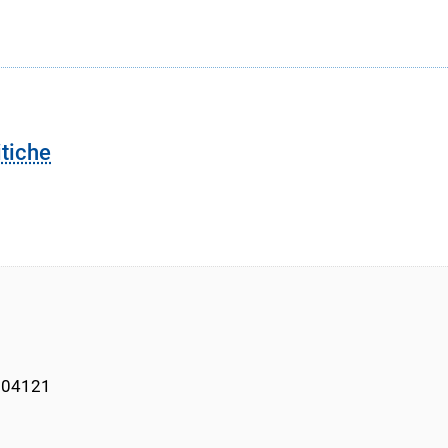
itiche
    04121