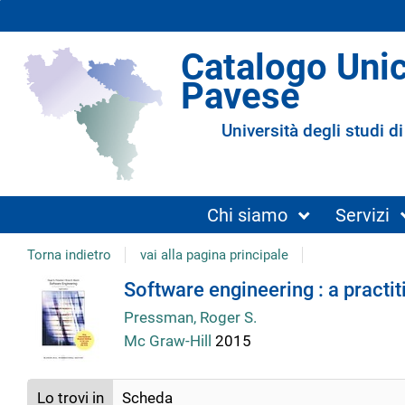
Catalogo Uni
Pavese
Università degli studi di
Chi siamo
Servizi
Torna indietro
vai alla pagina principale
Dettaglio
Software engineering : a practi
Pressman, Roger S.
del
Mc Graw-Hill
2015
documento
Lo trovi in
Scheda