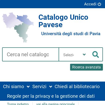
Accedi
Catalogo Unico
Pavese
Università degli studi di Pavia
Cerca su "Catalogo"
Seleziona
la
Cer
tua
biblioteca
Ricerca avanzata
Chi siamo
Servizi
Chiedi al bibliotecario
Regole per la privacy e la gestione dei dati
Torna indietro
vai alla pagina principale