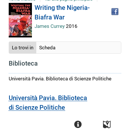
Tro
Dettaglio
Writing the Nigeria-
il
Biafra War
doc
del
in
James Currey
2016
altr
riso
documento
Lo trovi in
Scheda
Biblioteca
Università Pavia. Biblioteca di Scienze Politiche
Università Pavia. Biblioteca
di Scienze Politiche