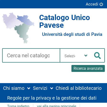
Accedi
Catalogo Unico
Pavese
Università degli studi di Pavia
Cerca su "Catalogo"
Seleziona
la
Cer
tua
biblioteca
Ricerca avanzata
Chi siamo
Servizi
Chiedi al bibliotecario
Regole per la privacy e la gestione dei dati
Torna indietro
vai alla pagina principale