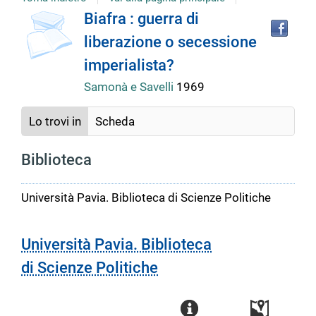
copertina
Tro
Dettaglio
Biafra : guerra di
il
liberazione o secessione
doc
del
in
imperialista?
altr
riso
Samonà e Savelli
1969
documento
Lo trovi in
Scheda
Biblioteca
Università Pavia. Biblioteca di Scienze Politiche
Università Pavia. Biblioteca
di Scienze Politiche