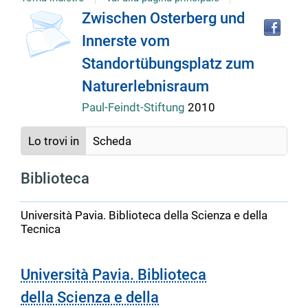
Tro
Dettaglio
Zwischen Osterberg und
il
Innerste vom
doc
del
in
Standortübungsplatz zum
altr
riso
Naturerlebnisraum
documento
Paul-Feindt-Stiftung
2010
Lo trovi in
Scheda
Biblioteca
Università Pavia. Biblioteca della Scienza e della
Tecnica
Università Pavia. Biblioteca
della Scienza e della