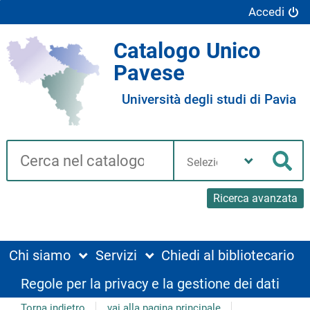
Accedi
Catalogo Unico
Pavese
Università degli studi di Pavia
Cerca su "Catalogo"
Seleziona
la
Cer
tua
biblioteca
Ricerca avanzata
Chi siamo
Servizi
Chiedi al bibliotecario
Regole per la privacy e la gestione dei dati
Torna indietro
vai alla pagina principale