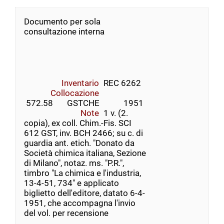
Documento per sola
consultazione interna
Inventario
REC 6262
Collocazione
 572.58       GSTCHE            1951
Note
1 v. (2.
copia), ex coll. Chim.-Fis. SCI
612 GST, inv. BCH 2466; su c. di
guardia ant. etich. "Donato da
Società chimica italiana, Sezione
di Milano", notaz. ms. "P.R.",
timbro "La chimica e l'industria,
13-4-51, 734" e applicato
biglietto dell'editore, datato 6-4-
1951, che accompagna l'invio
del vol. per recensione