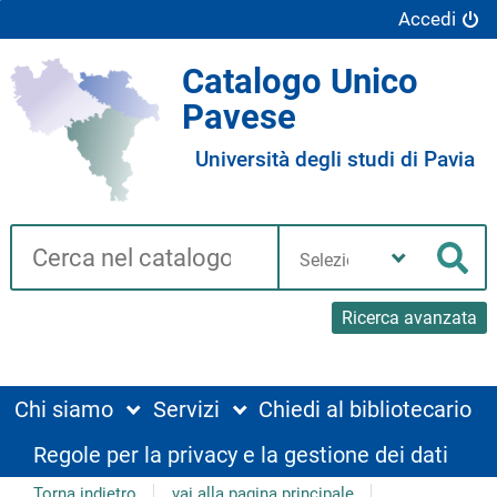
Accedi
Catalogo Unico
Pavese
Università degli studi di Pavia
Cerca su "Catalogo"
Seleziona
la
Cer
tua
biblioteca
Ricerca avanzata
Chi siamo
Servizi
Chiedi al bibliotecario
Regole per la privacy e la gestione dei dati
Torna indietro
vai alla pagina principale