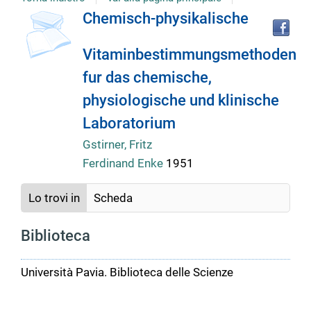
copertina
Tr
Dettaglio
Chemisch-physikalische
il
do
del
Vitaminbestimmungsmethoden
in
alt
fur das chemische,
ri
documento
physiologische und klinische
Laboratorium
Gstirner, Fritz
Ferdinand Enke
1951
Lo trovi in
Scheda
Biblioteca
Università Pavia. Biblioteca delle Scienze