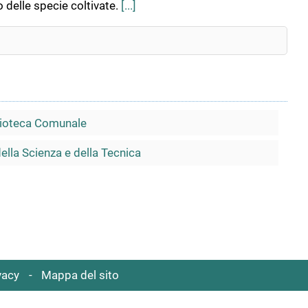
 delle specie coltivate.
[...]
blioteca Comunale
della Scienza e della Tecnica
vacy
Mappa del sito