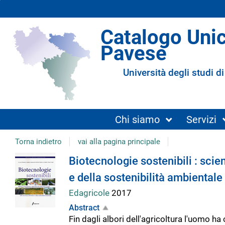
Catalogo Uni
Pavese
Università degli studi di
Chi siamo
Servizi
Torna indietro
vai alla pagina principale
Dettaglio
Biotecnologie sostenibili : scie
e della sostenibilità ambientale
del
Edagricole
2017
Abstract
documento
Fin dagli albori dell'agricoltura l'uomo 