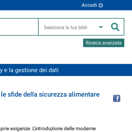
Accedi
Seleziona
la
Cerca
tua
biblioteca
Ricerca avanzata
y e la gestione dei dati
Tro
 le sfide della sicurezza alimentare
il
doc
in
altr
riso
oprie esigenze. L'introduzione delle moderne