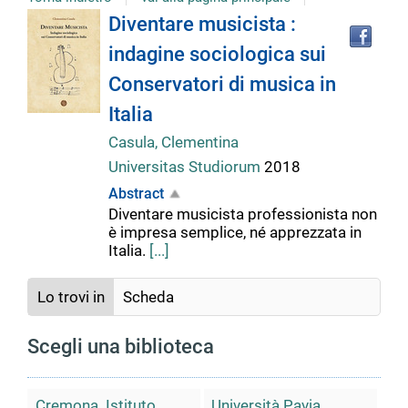
Tro
Dettaglio
Diventare musicista :
il
indagine sociologica sui
doc
del
in
Conservatori di musica in
altr
riso
Italia
documento
Casula, Clementina
Universitas Studiorum
2018
Abstract
Diventare musicista professionista non
è impresa semplice, né apprezzata in
Italia.
[...]
Lo trovi in
Scheda
Scegli una biblioteca
Cremona. Istituto
Università Pavia.