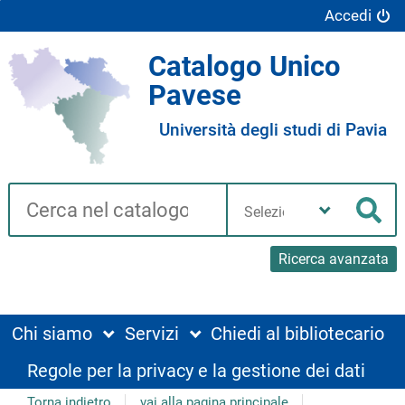
Accedi
Catalogo Unico
Pavese
Università degli studi di Pavia
Cerca su "Catalogo"
Seleziona
la
Cer
tua
biblioteca
Ricerca avanzata
Chi siamo
Servizi
Chiedi al bibliotecario
Regole per la privacy e la gestione dei dati
Torna indietro
vai alla pagina principale