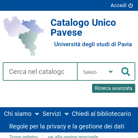
Accedi
Catalogo Unico
Pavese
Università degli studi di Pavia
Cerca su "Catalogo"
Seleziona
la
Cer
tua
biblioteca
Ricerca avanzata
Chi siamo
Servizi
Chiedi al bibliotecario
Regole per la privacy e la gestione dei dati
Torna indietro
vai alla pagina principale