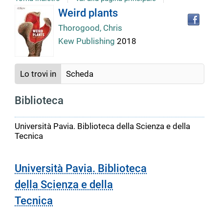
Tro
Dettaglio
Weird plants
il
Thorogood, Chris
doc
del
in
Kew Publishing
2018
altr
riso
documento
Lo trovi in
Scheda
Biblioteca
Università Pavia. Biblioteca della Scienza e della
Tecnica
Università Pavia. Biblioteca
della Scienza e della
Tecnica