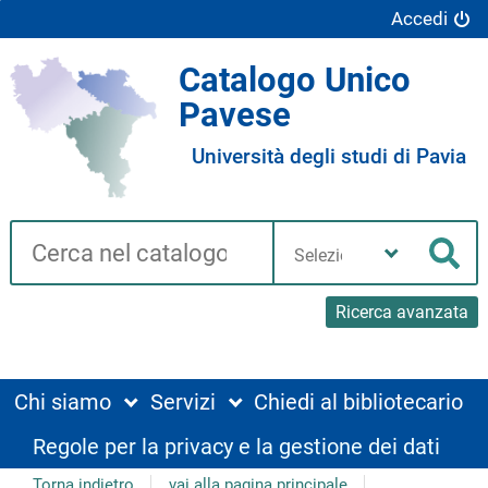
Accedi
Catalogo Unico
Pavese
Università degli studi di Pavia
Cerca su "Catalogo"
Seleziona
la
Cer
tua
biblioteca
Ricerca avanzata
Chi siamo
Servizi
Chiedi al bibliotecario
Regole per la privacy e la gestione dei dati
Torna indietro
vai alla pagina principale