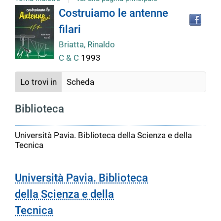
Tro
Dettaglio
Costruiamo le antenne
il
filari
doc
del
in
Briatta, Rinaldo
altr
C & C
1993
riso
documento
Lo trovi in
Scheda
Biblioteca
Università Pavia. Biblioteca della Scienza e della
Tecnica
Università Pavia. Biblioteca
della Scienza e della
Tecnica