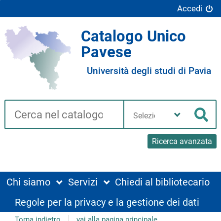
Accedi
Catalogo Unico
Pavese
Università degli studi di Pavia
Cerca su "Catalogo"
Seleziona
la
Cer
tua
biblioteca
Ricerca avanzata
Chi siamo
Servizi
Chiedi al bibliotecario
Regole per la privacy e la gestione dei dati
Torna indietro
vai alla pagina principale