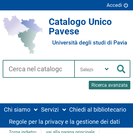
Accedi
Catalogo Unico
Pavese
Università degli studi di Pavia
Cerca su "Catalogo"
Seleziona
la
Cer
tua
biblioteca
Ricerca avanzata
Chi siamo
Servizi
Chiedi al bibliotecario
Regole per la privacy e la gestione dei dati
Torna indietro
vai alla pagina principale