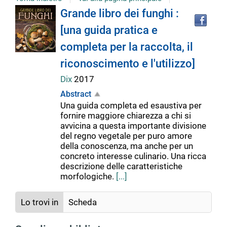
Tro
Dettaglio
Grande libro dei funghi :
il
[una guida pratica e
doc
del
in
completa per la raccolta, il
altr
riso
riconoscimento e l'utilizzo]
documento
Dix
2017
Abstract
Una guida completa ed esaustiva per
fornire maggiore chiarezza a chi si
avvicina a questa importante divisione
del regno vegetale per puro amore
della conoscenza, ma anche per un
concreto interesse culinario. Una ricca
descrizione delle caratteristiche
morfologiche.
[...]
Lo trovi in
Scheda