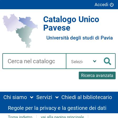
Accedi
Catalogo Unico
Pavese
Università degli studi di Pavia
Cerca su "Catalogo"
Seleziona
la
Cer
tua
biblioteca
Ricerca avanzata
Chi siamo
Servizi
Chiedi al bibliotecario
Regole per la privacy e la gestione dei dati
Torna indietro
vai alla pagina principale