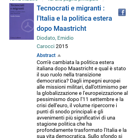
Tro
Dettaglio
Tecnocrati e migranti :
il
l'Italia e la politica estera
doc
del
in
dopo Maastricht
altr
riso
Diodato, Emidio
documento
Carocci
2015
Abstract
Com'è cambiata la politica estera
italiana dopo Maastricht e qual è stato
il suo ruolo nella transizione
democratica? Dagli impegni europei
alle missioni militari, dall'ottimismo per
la globalizzazione e l'europeizzazione al
pessimismo dopo l'11 settembre e la
crisi dell'euro, il volume ripercorre i
punti di snodo principali e gli
avvenimenti più significativi di una
stagione politica che ha
profondamente trasformato l'Italia e la
sua vita democratica. Sullo sfondo si