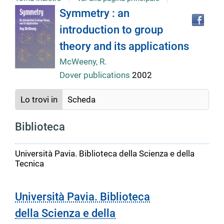
Tro
Dettaglio
Symmetry : an
il
introduction to group
doc
del
in
theory and its applications
altr
riso
McWeeny, R.
documento
Dover publications
2002
Lo trovi in
Scheda
Biblioteca
Università Pavia. Biblioteca della Scienza e della
Tecnica
Università Pavia. Biblioteca
della Scienza e della