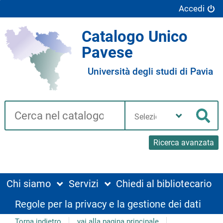
Accedi
Catalogo Unico
Pavese
Università degli studi di Pavia
Cerca su "Catalogo"
Seleziona
la
Cer
tua
biblioteca
Ricerca avanzata
Chi siamo
Servizi
Chiedi al bibliotecario
Regole per la privacy e la gestione dei dati
Torna indietro
vai alla pagina principale