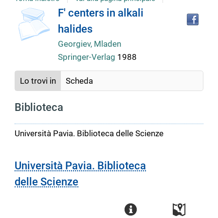
Tro
Dettaglio
F' centers in alkali
il
halides
doc
del
in
Georgiev, Mladen
altr
Springer-Verlag
1988
riso
documento
Lo trovi in
Scheda
Biblioteca
Università Pavia. Biblioteca delle Scienze
Università Pavia. Biblioteca
delle Scienze