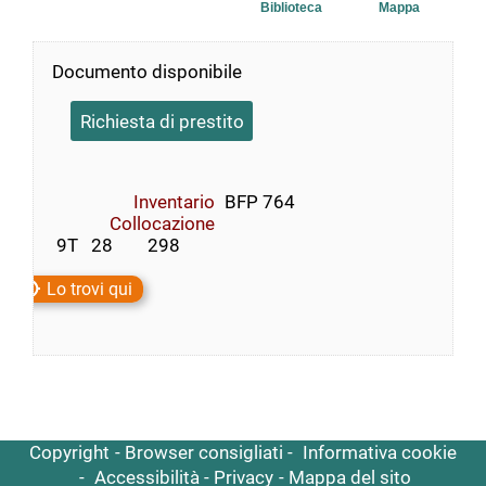
Biblioteca
Mappa
Documento disponibile
Richiesta di prestito
Inventario
BFP 764
Collocazione
 9T   28        298
Lo trovi qui
Copyright
Browser consigliati
Informativa cookie
Accessibilità
Privacy
Mappa del sito