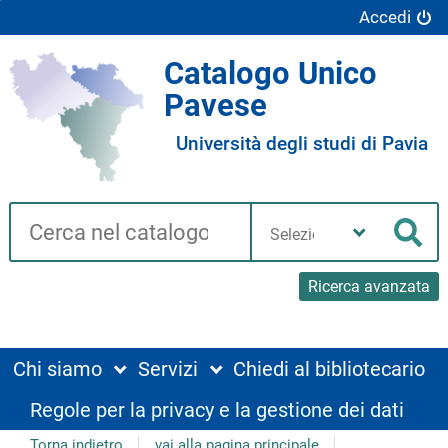
Accedi
Catalogo Unico
Pavese
Università degli studi di Pavia
Cerca su "Catalogo"
Seleziona
la
Cer
tua
biblioteca
Ricerca avanzata
Chi siamo
Servizi
Chiedi al bibliotecario
Regole per la privacy e la gestione dei dati
Torna indietro
vai alla pagina principale