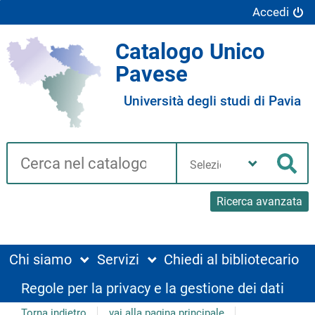
Accedi
Catalogo Unico
Pavese
Università degli studi di Pavia
Cerca su "Catalogo"
Seleziona
la
Cer
tua
biblioteca
Ricerca avanzata
Chi siamo
Servizi
Chiedi al bibliotecario
Regole per la privacy e la gestione dei dati
Torna indietro
vai alla pagina principale