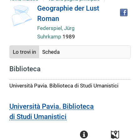
copertina
Tro
Dettaglio
Geographie der Lust
il
Roman
doc
del
in
Federspiel, Jürg
altr
Suhrkamp
1989
riso
documento
Lo trovi in
Scheda
Biblioteca
Università Pavia. Biblioteca di Studi Umanistici
Università Pavia. Biblioteca
di Studi Umanistici