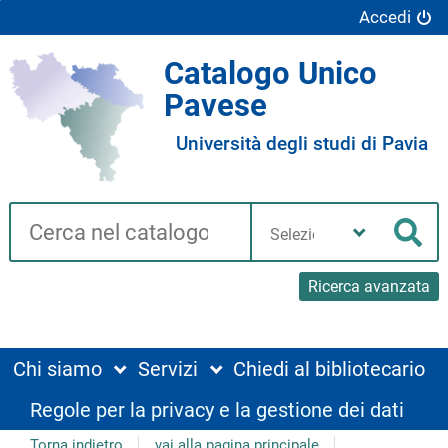
Accedi
Catalogo Unico
Pavese
Università degli studi di Pavia
Cerca su "Catalogo"
Seleziona
la
Cer
tua
biblioteca
Ricerca avanzata
Chi siamo
Servizi
Chiedi al bibliotecario
Regole per la privacy e la gestione dei dati
Torna indietro
vai alla pagina principale