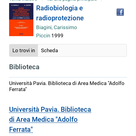
Tro
Dettaglio
Radiobiologia e
il
radioprotezione
doc
del
in
Biagini, Carissimo
altr
Piccin
1999
riso
documento
Lo trovi in
Scheda
Biblioteca
Università Pavia. Biblioteca di Area Medica "Adolfo
Ferrata"
Università Pavia. Biblioteca
di Area Medica "Adolfo
Ferrata"