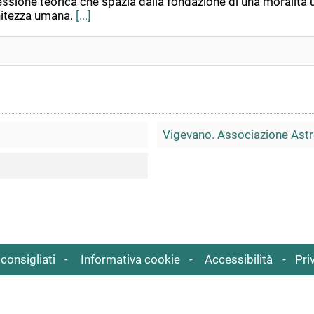
sione teorica che spazia dalla fondazione di una moralità un
initezza umana.
[...]
Vigevano. Associazione Astr
consigliati
Informativa cookie
Accessibilità
Pri