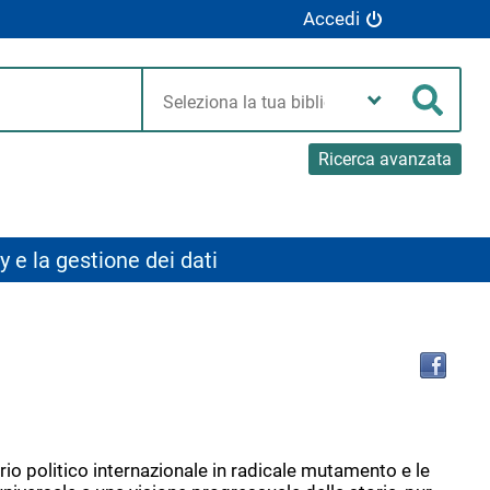
Accedi
Seleziona
la
Cerca
tua
biblioteca
Ricerca avanzata
y e la gestione dei dati
Tro
il
doc
in
altr
riso
rio politico internazionale in radicale mutamento e le