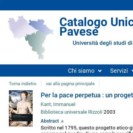
Catalogo Uni
Pavese
Università degli studi di
Chi siamo
Servizi
Torna indietro
vai alla pagina principale
Dettaglio
Per la pace perpetua : un proge
Kant, Immanuel
del
Biblioteca universale Rizzoli
2003
Abstract
documento
Scritto nel 1795, questo progetto etico-gi