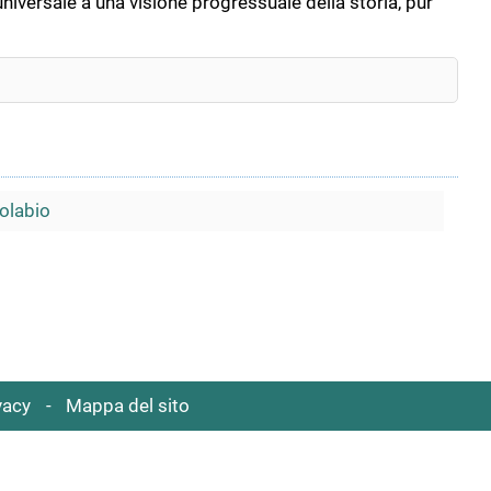
iversale a una visione progressuale della storia, pur
olabio
vacy
Mappa del sito