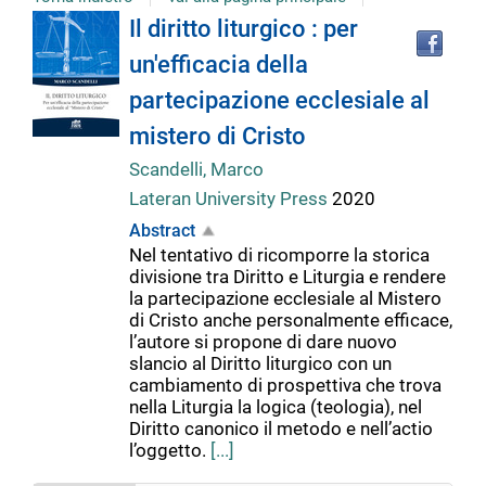
Tro
Dettaglio
Il diritto liturgico : per
il
un'efficacia della
doc
del
in
partecipazione ecclesiale al
altr
riso
mistero di Cristo
documento
Scandelli, Marco
Lateran University Press
2020
Abstract
Nel tentativo di ricomporre la storica
divisione tra Diritto e Liturgia e rendere
la partecipazione ecclesiale al Mistero
di Cristo anche personalmente efficace,
l’autore si propone di dare nuovo
slancio al Diritto liturgico con un
cambiamento di prospettiva che trova
nella Liturgia la logica (teologia), nel
Diritto canonico il metodo e nell’actio
l’oggetto.
[...]