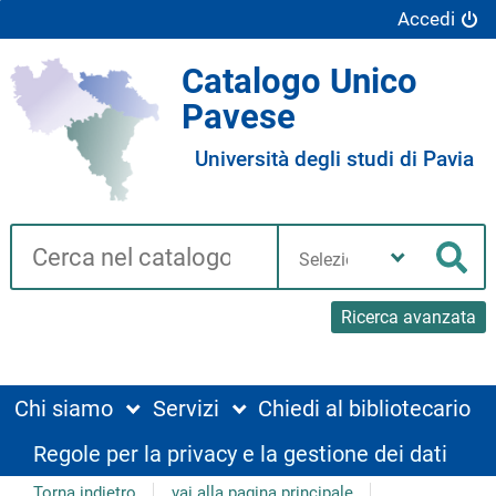
Accedi
Catalogo Unico
Pavese
Università degli studi di Pavia
Cerca su "Catalogo"
Seleziona
la
Cer
tua
biblioteca
Ricerca avanzata
Chi siamo
Servizi
Chiedi al bibliotecario
Regole per la privacy e la gestione dei dati
Torna indietro
vai alla pagina principale