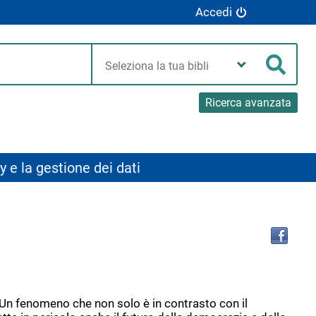
Accedi
Seleziona
la
Cerca
tua
biblioteca
Ricerca avanzata
y e la gestione dei dati
Tro
il
doc
in
altr
riso
 Un fenomeno che non solo è in contrasto con il