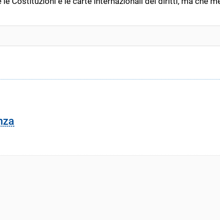
 le Costituzioni e le carte internazionali dei diritti, ma che 
nza