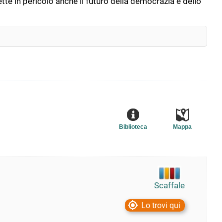
mette in pericolo anche il futuro della democrazia e dello
Biblioteca
Mappa
Scaffale
Lo trovi qui