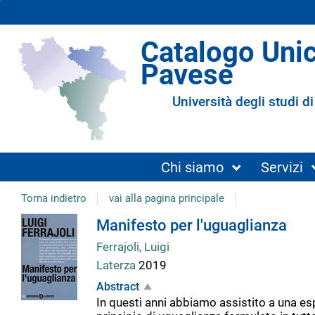
Catalogo Uni
Pavese
Università degli studi di
Chi siamo
Servizi
Torna indietro
vai alla pagina principale
Dettaglio
Manifesto per l'uguaglianza
Ferrajoli, Luigi
del
Laterza
2019
Abstract
documento
In questi anni abbiamo assistito a una es