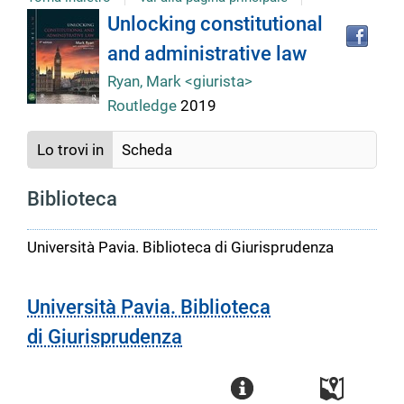
Tro
Dettaglio
Unlocking constitutional
il
and administrative law
doc
del
in
Ryan, Mark <giurista>
altr
Routledge
2019
riso
documento
Lo trovi in
Scheda
Biblioteca
Università Pavia. Biblioteca di Giurisprudenza
Università Pavia. Biblioteca
di Giurisprudenza