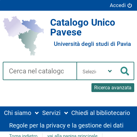
Accedi
Catalogo Unico
Pavese
Università degli studi di Pavia
Cerca su "Catalogo"
Seleziona
la
Cer
tua
biblioteca
Ricerca avanzata
Chi siamo
Servizi
Chiedi al bibliotecario
Regole per la privacy e la gestione dei dati
Torna indietro
vai alla pagina principale