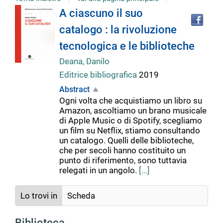
Tro
Dettaglio
A ciascuno il suo
il
catalogo : la rivoluzione
doc
del
in
tecnologica e le biblioteche
altr
riso
Deana, Danilo
documento
Editrice bibliografica
2019
Abstract
Ogni volta che acquistiamo un libro su
Amazon, ascoltiamo un brano musicale
di Apple Music o di Spotify, scegliamo
un film su Netflix, stiamo consultando
un catalogo. Quelli delle biblioteche,
che per secoli hanno costituito un
punto di riferimento, sono tuttavia
relegati in un angolo.
[...]
Lo trovi in
Scheda
Biblioteca