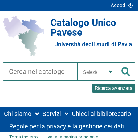
Accedi
Catalogo Unico
Pavese
Università degli studi di Pavia
Cerca su "Catalogo"
Seleziona
la
Cer
tua
biblioteca
Ricerca avanzata
Chi siamo
Servizi
Chiedi al bibliotecario
Regole per la privacy e la gestione dei dati
Torna indietro
vai alla pagina principale