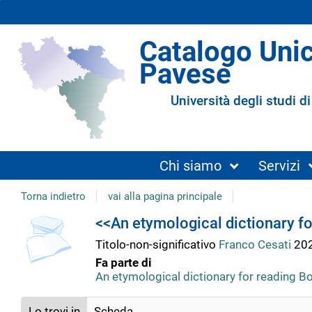
Catalogo Uni
Pavese
Università degli studi di
Chi siamo
Servizi
Torna indietro
vai alla pagina principale
copertina
Dettaglio
<<An etymological dictionary fo
Titolo-non-significativo
Franco Cesati
20
del
Fa parte di
An etymological dictionary for reading Bo
documento
Lo trovi in
Scheda