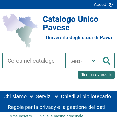
Accedi
Catalogo Unico
Pavese
Università degli studi di Pavia
Cerca su "Catalogo"
Seleziona
la
Cer
tua
biblioteca
Ricerca avanzata
Chi siamo
Servizi
Chiedi al bibliotecario
Regole per la privacy e la gestione dei dati
Torna indietro
vai alla pagina principale