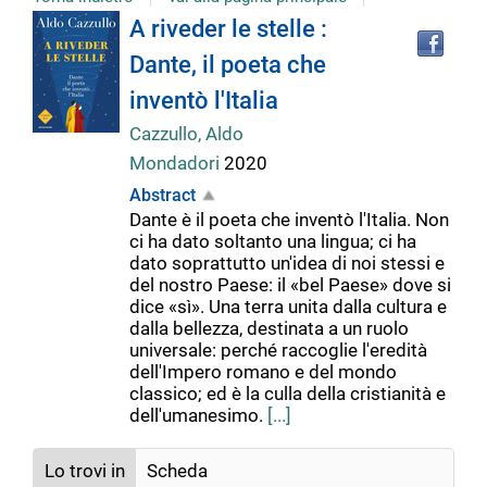
Tro
Dettaglio
A riveder le stelle :
il
Dante, il poeta che
doc
del
in
inventò l'Italia
altr
riso
Cazzullo, Aldo
documento
Mondadori
2020
Abstract
Dante è il poeta che inventò l'Italia. Non
ci ha dato soltanto una lingua; ci ha
dato soprattutto un'idea di noi stessi e
del nostro Paese: il «bel Paese» dove si
dice «sì». Una terra unita dalla cultura e
dalla bellezza, destinata a un ruolo
universale: perché raccoglie l'eredità
dell'Impero romano e del mondo
classico; ed è la culla della cristianità e
dell'umanesimo.
[...]
Lo trovi in
Scheda